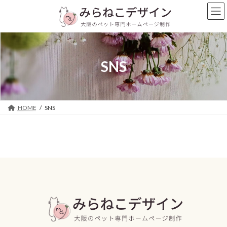
コ
ナ
ン
ビ
テ
ゲ
ン
ー
ツ
シ
へ
ョ
SNS
ス
ン
キ
に
ッ
移
プ
動
HOME
SNS